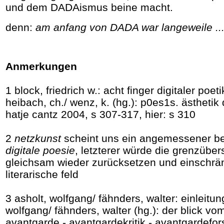
und dem DADAismus beine macht.
denn:
am anfang von DADA war langeweile ..
Anmerkungen
1 block, friedrich w.: acht finger digitaler poetik
heibach, ch./ wenz, k. (hg.): p0es1s. ästhetik 
hatje cantz 2004, s 307-317, hier: s 310
2
netzkunst
scheint uns ein angemessener beg
digitale poesie
, letzterer würde die grenzüber
gleichsam wieder zurücksetzen und einschrä
literarische feld
3 asholt, wolfgang/ fähnders, walter: einleitung
wolfgang/ fähnders, walter (hg.): der blick vo
avantgarde - avantgardekritik - avantgardefo