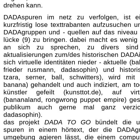
drehen kann.
DADAspuren im netz zu verfolgen, ist ei
kurzfristig lose texttrabanten aufzusuchen u
DADAgruppen und - quellen auf das niveau d
lücke (9) zu bringen. dabei macht es weni
an sich zu sprechen, zu divers sin
aktualisierungen zum/des historischen DADA
sich virtuelle identitäten nieder - aktuelle (b
frieder rusmann, dadasophin) und histor
tzara, serner, ball, schwitters), wird mi
banana) gehandelt und auch indiziert, am t
künstler gefeilt (kunsttot.de), auf vir
(bananaland, rongwrong puppet empire) ges
publikum auch gerne mal ganz verzich
dadasophin).
das projekt
DADA TO GO
bündelt die un
spuren in einem hörtext, der die DADAg
umgebung agieren lässt, die einem compute