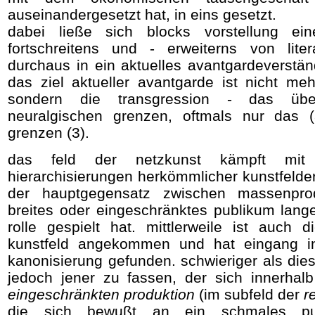
auseinandergesetzt hat, in eins gesetzt.
dabei ließe sich blocks vorstellung ei
fortschreitens und - erweiterns von lite
durchaus in ein aktuelles avantgardeverstän
das ziel aktueller avantgarde ist nicht mehr
sondern die transgression - das über
neuralgischen grenzen, oftmals nur das (
grenzen (3).
das feld der netzkunst kämpft mit
hierarchisierungen herkömmlicher kunstfelder
der hauptgegensatz zwischen massenprod
breites oder eingeschränktes publikum lange
rolle gespielt hat. mittlerweile ist auch 
kunstfeld angekommen und hat eingang i
kanonisierung gefunden. schwieriger als dies
jedoch jener zu fassen, der sich innerhal
eingeschränkten produktion
(im subfeld der
r
die sich bewußt an ein schmales publ